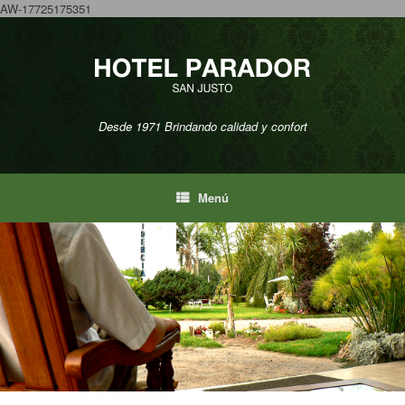
AW-17725175351
Saltar
al
contenido
Desde 1971 Brindando calidad y confort
Menú