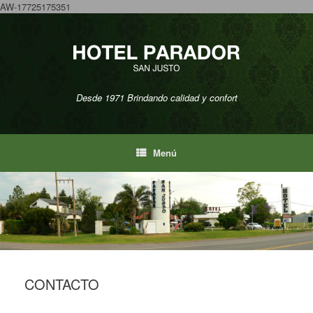
AW-17725175351
Saltar
al
contenido
Desde 1971 Brindando calidad y confort
Menú
CONTACTO